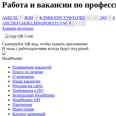
Работа и вакансии по професс
А
Б
В
Г
Д
Е
Ж
З
И
К
Л
М
Н
О
П
Р
С
Т
У
Ф
Х
Ц
Ч
Ш
Э
Ю
#
Ё
Й
Щ
Ы
Я
A
B
C
D
E
F
G
H
I
J
K
L
M
N
O
P
Q
R
S
T
U
V
W
X
Y
Z
Xamarin developer
Сканируйте QR-код, чтобы скачать приложение
И чаты с работодателями всегда будут под рукой
HeadHunter
Размещение вакансий
Поиск по резюме
О компании
Наши вакансии
Реклама на сайте
Требования к ПО
Безопасный HeadHunter
HeadHunter API
Партнерам
Инвесторам
Каталог компаний